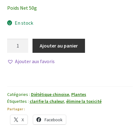
Poids Net 50g
En stock
quantité
Ajouter au panier
de
Gao
Ajouter aux favoris
Ben
Catégories :
Diététique chinoise
,
Plantes
Étiquettes :
clarifie la chaleur
,
élimine la toxicité
Partager :
X
Facebook