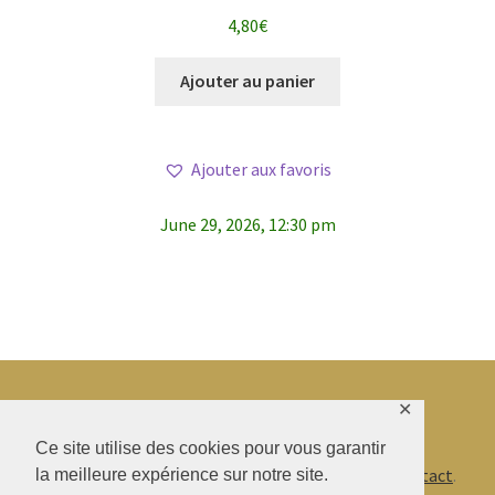
Note
4.79
4,80
€
sur 5
Ajouter au panier
Ajouter aux favoris
June 29, 2026, 12:30 pm
✕
© BAO SHENTI 2026
Ce site utilise des cookies pour vous garantir
Politique de confidentialité
CGV
.
Livraison
.
Contact
.
la meilleure expérience sur notre site.