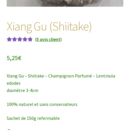
Xiang Gu (Shiitake)
(
5
avis client)
Noté
5
5.00
sur
5 basé sur
5,25
€
notations
client
Xiang Gu – Shiitake – Champignon Parfumé – Lentinula
edodes
diamètre 3-4cm
100% naturel et sans conservateurs
Sachet de 150g refermable