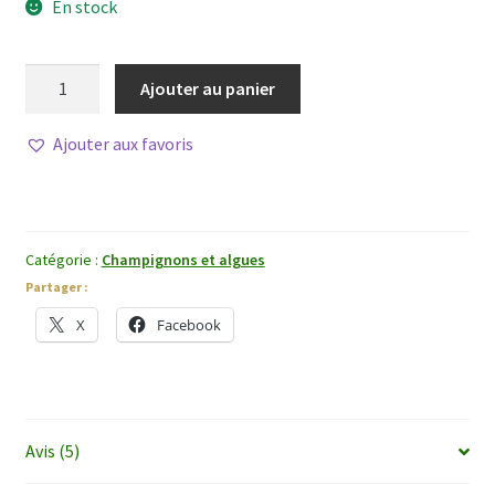
En stock
quantité
Ajouter au panier
de
Xiang
Ajouter aux favoris
Gu
(Shiitake)
Catégorie :
Champignons et algues
Partager :
X
Facebook
Avis (5)