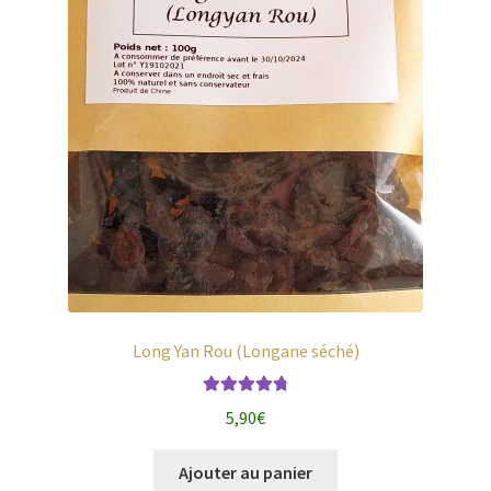
Long Yan Rou (Longane séché)
Note
4.87
5,90
€
sur 5
Ajouter au panier