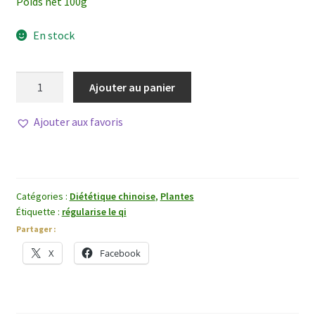
Poids net 100g
En stock
quantité
Ajouter au panier
de
Wu
Ajouter aux favoris
Yao
Catégories :
Diététique chinoise
,
Plantes
Étiquette :
régularise le qi
Partager :
X
Facebook