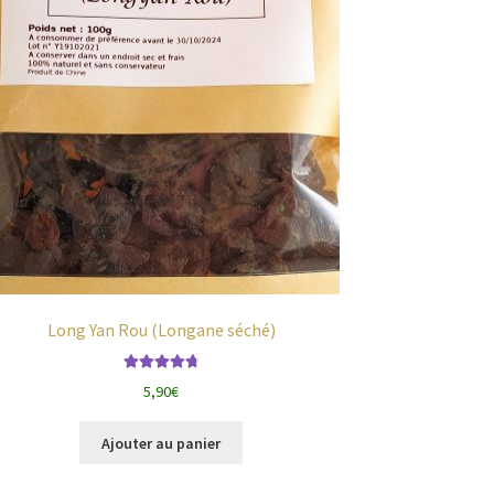
Long Yan Rou (Longane séché)
Note
4.87
sur
5,90
€
5
Ajouter au panier