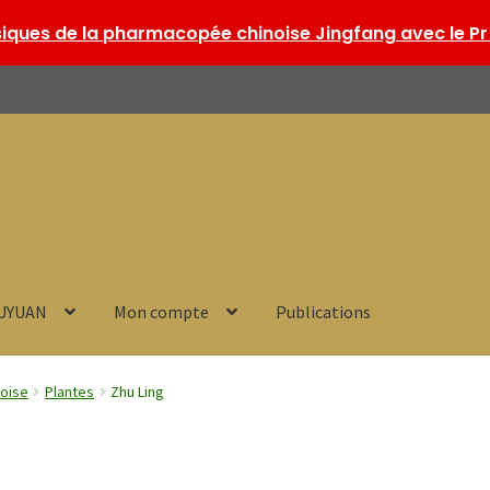
ques de la pharmacopée chinoise Jingfang avec le Pr 
HUYUAN
Mon compte
Publications
noise
Plantes
Zhu Ling