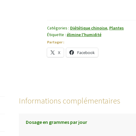
Ling
Catégories :
Diététique chinoise
,
Plantes
Étiquette :
élimine l'humidité
Partager :
X
Facebook
Informations complémentaires
Dosage en grammes par jour