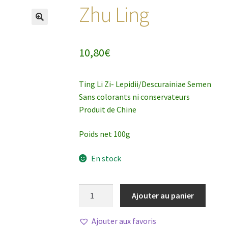
Zhu Ling
10,80
€
Ting Li Zi- Lepidii/Descurainiae Semen
Sans colorants ni conservateurs
Produit de Chine
Poids net 100g
En stock
quantité
Ajouter au panier
de
Zhu
Ajouter aux favoris