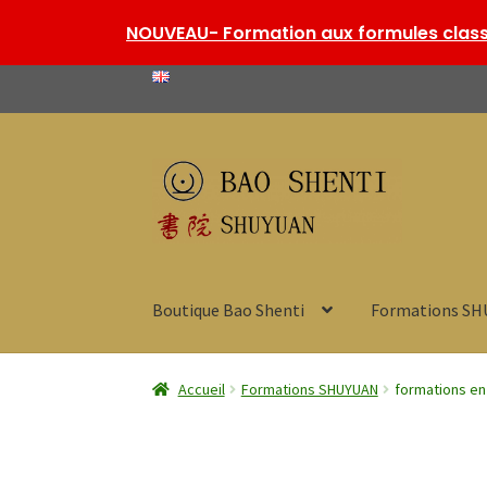
NOUVEAU- Formation aux formules classi
Aller
Aller
à
au
la
contenu
navigation
Boutique Bao Shenti
Formations S
Accueil
Formations SHUYUAN
formations en