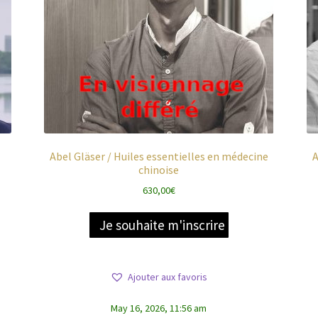
Abel Gläser / Huiles essentielles en médecine
A
chinoise
630,00
€
Je souhaite m'inscrire
Ajouter aux favoris
May 16, 2026, 11:56 am