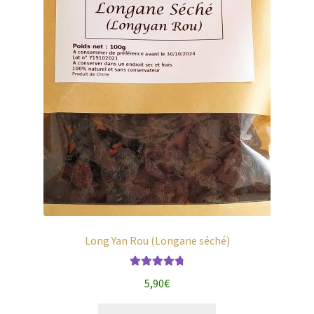
Long Yan Rou (Longane séché)
Note
4.87
5,90
€
sur 5