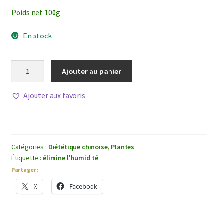
Poids net 100g
En stock
quantité
Ajouter au panier
de
Qu
Ajouter aux favoris
Mai
Catégories :
Diététique chinoise
,
Plantes
Étiquette :
élimine l'humidité
Partager :
X
Facebook