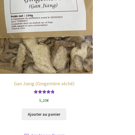
Gan Jiang (Gingembre séché)
Note
5.00
sur
5,20
€
5
Ajouter au panier