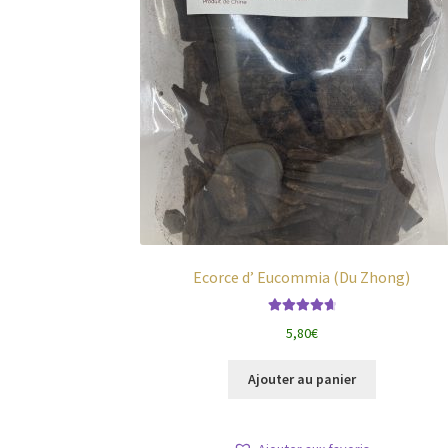
Ecorce d’ Eucommia (Du Zhong)
Note
4.75
5,80
€
sur 5
Ajouter au panier