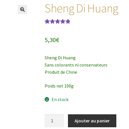
Sheng Di Huang
Noté
3
5.00
sur
5 basé sur
5,30
€
notations
client
Sheng Di Huang
Sans colorants ni conservateurs
Produit de Chine
Poids net 100g
En stock
quantité
Ajouter au panier
de